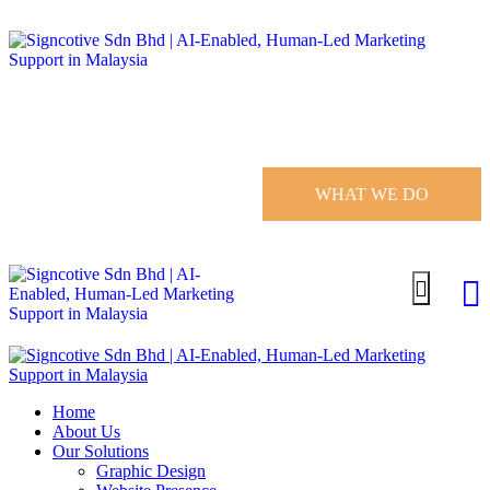
WHAT WE DO
Home
About Us
Our Solutions
Graphic Design