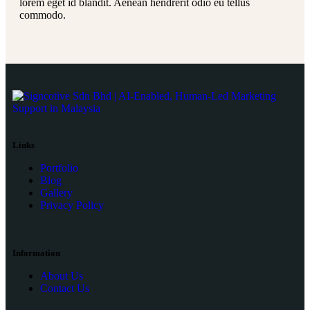
lorem eget id blandit. Aenean hendrerit odio eu tellus
commodo.
Links
Portfolio
Blog
Gallery
Privacy Policy
Information
About Us
Contact Us